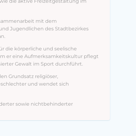
e die aktive Freizeitgestaltung im
Zusammenarbeit mit dem
 und Jugendlichen des Stadtbezirkes
an.
r die körperliche und seelische
m er eine Aufmerksamkeitskultur pflegt
rter Gewalt im Sport durchführt.
 den Grundsatz religiöser,
 Geschlechter und wendet sich
derter sowie nichtbehinderter