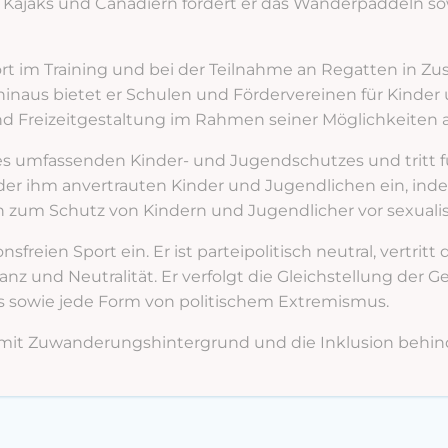
ajaks und Canadiern fördert er das Wanderpaddeln sowi
ort im Training und bei der Teilnahme an Regatten in 
hinaus bietet er Schulen und Fördervereinen für Kinder
nd Freizeitgestaltung im Rahmen seiner Möglichkeiten 
s umfassenden Kinder- und Jugendschutzes und tritt fü
r ihm anvertrauten Kinder und Jugendlichen ein, inde
m Schutz von Kindern und Jugendlicher vor sexualisie
sfreien Sport ein. Er ist parteipolitisch neutral, vertritt
anz und Neutralität. Er verfolgt die Gleichstellung der
s sowie jede Form von politischem Extremismus.
n mit Zuwanderungshintergrund und die Inklusion behin